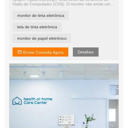
Visão de Computador (CVS). O monitor não emite uma
luz de fundo forte que pode causar problemas oculares,
dores de cabeça e insônia. Com o E-ink Monitor, seus
monitor de tinta eletrônica
olhos estarão protegidos enquanto escreve código ou
navega na internet.
tela de tinta eletrônica
monitor de papel eletrônico
Detalhes
Enviar Consulta Agora