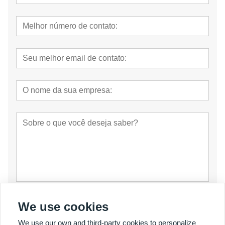
submeter
We use cookies
We use our own and third-party cookies to personalize