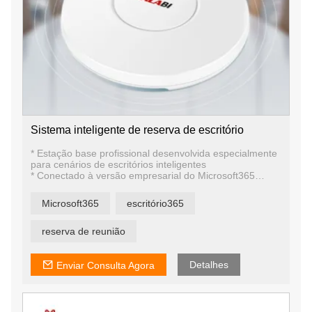
Sistema inteligente de reserva de escritório
* Estação base profissional desenvolvida especialmente
para cenários de escritórios inteligentes
* Conectado à versão empresarial do Microsoft365
Outlook
* Vias de reserva inteligentes Microsoft365
Microsoft365
escritório365
* Adequado para salas de
conferência/escritórios/escolas, etc.
* Tela de papel eletrônico de 1,54 polegadas a 10,2
reserva de reunião
polegadas
* A única fábrica de P&D de papel eletrônico na China
com esta tecnologia e produtos
Detalhes
Enviar Consulta Agora