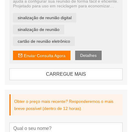
ajuda a configurar sua reunião de forma fácil e eficiente.
Projetado para uso em reciclagem para economizar
custos de impressão e material.
Usando o display de e-ink com consumo ultrabaixo de
sinalização de reunião digital
energia, pode ser atualizado 100.000 vezes, a bateria
pode ser usada por 5 anos.
Com um gateway bluetooth dedicado, você pode
sinalização de reunião
atualizar a tela em massa, de forma simples e fácil de
usar.
cartão de reunião eletrônico
Detalhes
Enviar Consulta Agora
CARREGUE MAIS
Obter o preço mais recente? Responderemos o mais
breve possível (dentro de 12 horas)