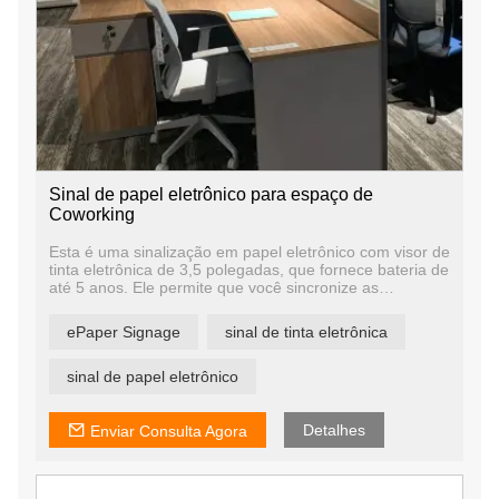
Sinal de papel eletrônico para espaço de
Coworking
Esta é uma sinalização em papel eletrônico com visor de
tinta eletrônica de 3,5 polegadas, que fornece bateria de
até 5 anos. Ele permite que você sincronize as
informações do assento por calendários ou serviços da
web. É uma sinalização digital de instalação fácil, você
ePaper Signage
sinal de tinta eletrônica
pode instalá-la automaticamente em minutos.
sinal de papel eletrônico
Detalhes
Enviar Consulta Agora