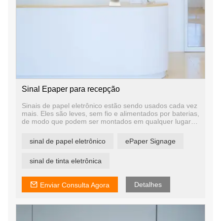
Sinal Epaper para recepção
Sinais de papel eletrônico estão sendo usados ​​cada vez
mais. Eles são leves, sem fio e alimentados por baterias,
de modo que podem ser montados em qualquer lugar
que você quiser e movidos facilmente conforme um
espaço ou local é reconfigurado. Eles também são
sinal de papel eletrônico
ePaper Signage
ótimos para espaços de escritório, como recepção e
sala de reuniões.
sinal de tinta eletrônica
Detalhes
Enviar Consulta Agora