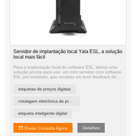
Servidor de implantação local Yala ESL, a solução
local mais fácil
Para a implantação local do software ESL, temos uma
solução pronta para uso: um mini servidor com software
ESL pré-instalado, que recebeu um bom feedback de
muitos usuários finais. Fora da caixa, os usuários não
precisam instalar o software em seu servidor, o que
etiquetas de preços digitais
ajuda os clientes a economizar muito tempo e custos de
mão-de-obra. Um servidor pode gerenciar 30.000 tags
ESL e pode obter gerenciamento central de várias lojas.
rotulagem eletrônica de prateleira
Esta é uma das nossas vantagens sobre outros
concorrentes.
etiqueta inteligente digital
Detalhes
Enviar Consulta Agora