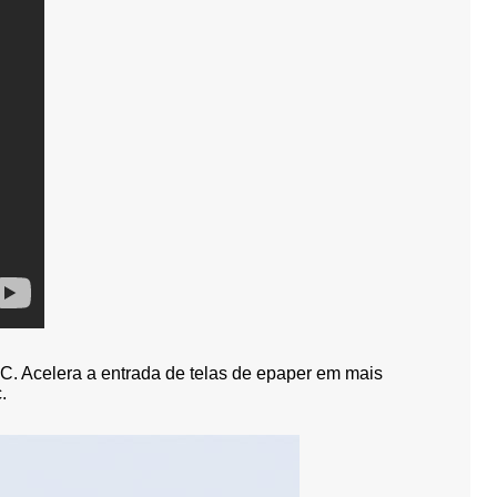
digital
Distintivo eletrônico sem energia
Etiqueta digit
13 polegadas
com exibição de epaper
por dispositi
polegadas
C. Acelera a entrada de telas de epaper em mais
.