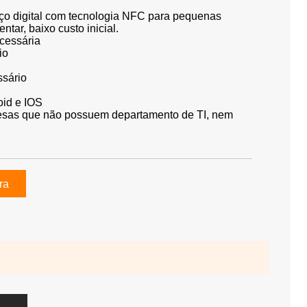
eço digital com tecnologia NFC para pequenas
tar, baixo custo inicial.
cessária
io
sário
oid e IOS
esas que não possuem departamento de TI, nem
ra