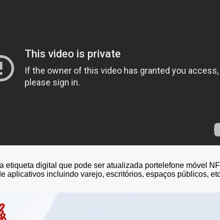
 reserva de
Etiqueta de prateleira eletrônica
Etiqueta de preço 
de 1,54 polegadas
multilíngue de 2,
Slim Series
 etiqueta digital que pode ser atualizada
por
telefone móvel NF
e aplicativos
incluindo varejo, escritórios, espaços públicos, etc