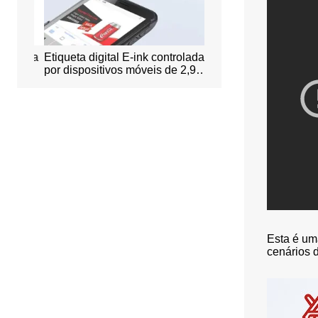
nergia
Etiqueta digital E-ink controlada
Sistema inteligente de
por dispositivos móveis de 2,9
escritório
polegadas
Esta é uma
cenários d